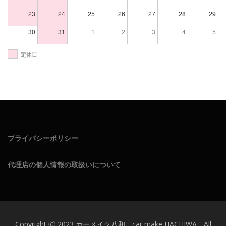
23
24
25
26
27
28
29
30
31
1
2
3
4
5
定休日
プライバシーポリシー
代理店の個人情報の取扱いについて
Copyright 🄫 2023 カーメイク八和 --car make HACHIWA-- All