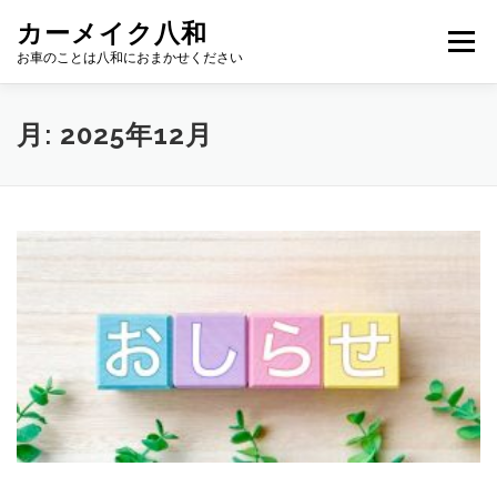
コ
カーメイク八和
ン
メニュー
テ
お車のことは八和におまかせください
ン
ツ
へ
こだわり
新車カーリース
サービス
ギャラリー
月:
2025年12月
ス
キ
ッ
プ
スタッフ
NEWS
お問い合わせ
店舗紹介