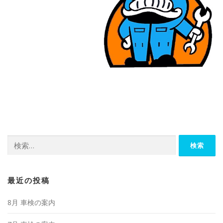
検
索:
最近の投稿
8月 車検の案内