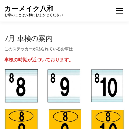
コ
カーメイク八和
ン
メニュー
テ
お車のことは八和におまかせください
ン
ツ
へ
こだわり
新車カーリース
サービス
ギャラリー
7月 車検の案内
ス
キ
ッ
このステッカーが貼られているお車は
プ
スタッフ
NEWS
お問い合わせ
店舗紹介
車検の時期が近づいております。