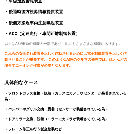
・車線逸脱警報装置
・後退時後方視界情報提供装置
・後側方接近車両注意喚起装置
・ACC（定速走行・車間距離制御装置
）
以上はASV車両の機能の一部であり、他にもさまざまな機能があります。
これらの安全走行装置を正しく作動させるためには電子制御装置を正しく作
動させることが重要です。 このようなASVのクルマの修理では、ほとんどの
場合でエーミング作業が必要となります。
具体的なケース
・フロントガラス交換・脱着（ガラスにカメラやセンターが装着されている
為）
・バンパーやグリル交換・脱着（センサーが装備されている為）
・ドアミラー交換、脱着（ミラーにカメラが装着さてている為）
・フレーム修正を行う板金塗装など