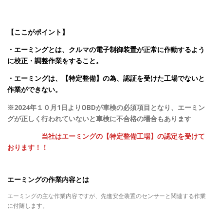
【ここがポイント】
・エーミングとは、クルマの電子制御装置が正常に作動するよう
に校正・調整作業をすること。
・エーミングは、
【
特定整備
】
の為、認証を受けた工場でないと
作業ができない。
※2024
年１０月
1
日より
OBD
が車検の必須項目となり、エーミン
グが正しく行われていないと車検に不合格の場合もあります
当社はエーミングの
【
特定整備工場
】
の認定を受けて
おります！！
エーミングの作業内容とは
エーミングの主な作業内容ですが、先進安全装置のセンサーと関連する作業
に付随します。