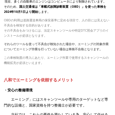
現在、多くの自動車のエンジンはコンピュータにより制御されています。
そのため、
国土交通省は「車載式故障診断装置（OBD）」を使った車検を
2024年10月1日より開始
します。
OBDの利用は道路運送車両の保安基準に定める項目で、人の目には見えない
不具合を検知する目的があります。
その不具合をみつけるには、法定スキャンツールや特定DTC照会アプリのイ
ンストールが必須となります。
それらのツールを使って不具合が検知された場合や、エーミングの対象作業
についてエーミング作業を行っていない場合は車検不合格となります。
この車検制度の導入にあたり、エーミング作業で使用するスキャンツールの
機能拡充が必須といえます。
八和でエーミングを依頼するメリット
・安心の整備環境
エーミング」にはスキャンツールや専用のターゲットなど専
門的な設備と、国家資格を持つ整備士が必要です。
当社では、これらの要件を満たしている為、安心して任せる