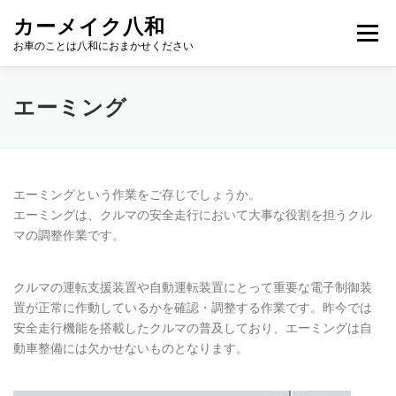
コ
カーメイク八和
ン
メニュー
テ
お車のことは八和におまかせください
ン
ツ
へ
こだわり
新車カーリース
サービス
ギャラリー
エーミング
ス
キ
ッ
プ
スタッフ
NEWS
お問い合わせ
店舗紹介
エーミングという作業をご存じでしょうか。
エーミングは、クルマの安全走行において大事な役割を担うクル
マの調整作業です。
クルマの運転支援装置や自動運転装置にとって重要な電子制御装
置が正常に作動しているかを確認・調整する作業です。昨今では
安全走行機能を搭載したクルマの普及しており、エーミングは自
動車整備には欠かせないものとなります。