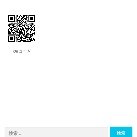
QRコード
検
索: