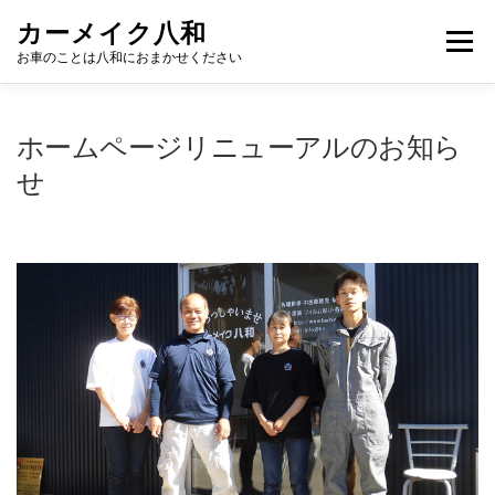
コ
カーメイク八和
ン
メニュー
テ
お車のことは八和におまかせください
ン
ツ
へ
こだわり
新車カーリース
サービス
ギャラリー
ホームページリニューアルのお知ら
ス
キ
せ
ッ
プ
スタッフ
NEWS
お問い合わせ
店舗紹介